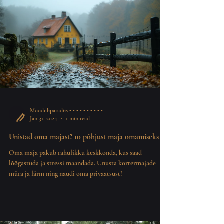
Mooduliparadiis • • • • • • • • • •
Jan 31, 2024
1 min read
Unistad oma majast? 10 põhjust maja omamiseks
Oma maja pakub rahulikku keskkonda, kus saad
lõõgastuda ja stressi maandada. Unusta kortermajade
müra ja lärm ning naudi oma privaatsust!