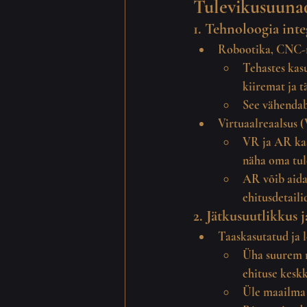
Tulevikusuuna
1. Tehnoloogia int
Robootika, CNC-m
Tehastes kas
kiiremat ja t
See vähendab
Virtuaalreaalsus (
VR ja AR kasu
näha oma tul
AR võib aidat
ehitusdetaili
2. Jätkusuutlikkus
Taaskasutatud ja 
Üha suurem r
ehituse kesk
Üle maailma 