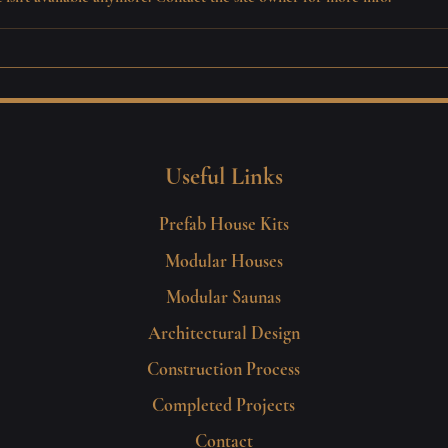
Tehasemajad – kaasaegne
Põhja
lahendus sinu unistuste koduni
eleme
ekspe
Useful Links
Prefab House Kits
Modular Houses
Modular Saunas
Architectural Design
Construction Process
Completed Projects
Contact