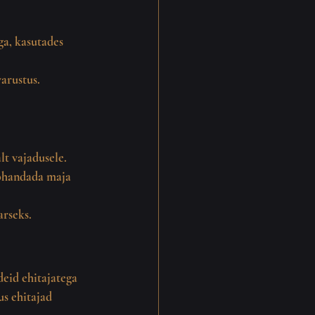
a, kasutades 
arustus.
lt vajadusele.
kohandada maja 
arseks.
eid ehitajatega 
s ehitajad 