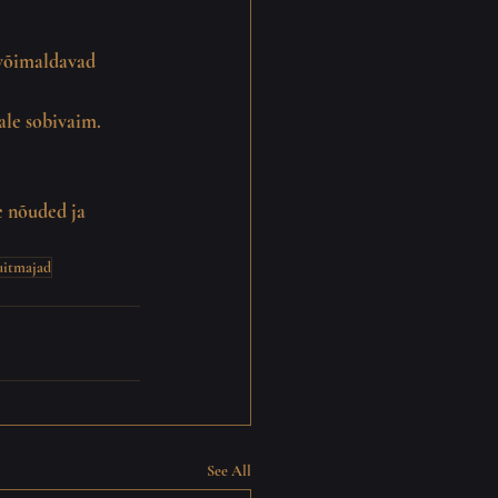
 võimaldavad 
ale sobivaim.
e nõuded ja 
uitmajad
See All