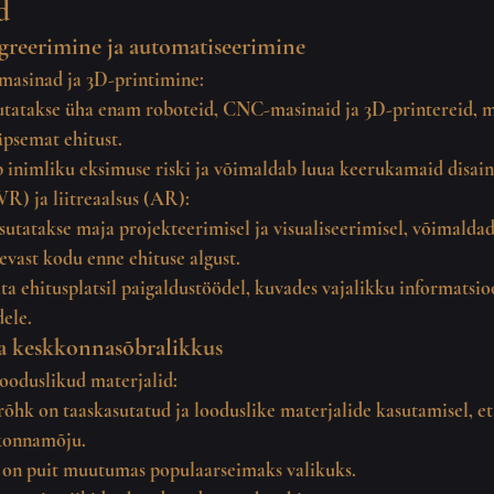
d
egreerimine ja automatiseerimine
asinad ja 3D-printimine:
utatakse üha enam roboteid, CNC-masinaid ja 3D-printereid, 
äpsemat ehitust.
 inimliku eksimuse riski ja võimaldab luua keerukamaid disain
VR) ja liitreaalsus (AR):
tatakse maja projekteerimisel ja visualiseerimisel, võimaldade
evast kodu enne ehituse algust.
a ehitusplatsil paigaldustöödel, kuvades vajalikku informatsioo
dele.
 ja keskkonnasõbralikkus
looduslikud materjalid:
õhk on taaskasutatud ja looduslike materjalide kasutamisel, e
konnamõju.
on puit muutumas populaarseimaks valikuks.