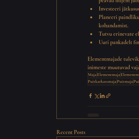
peavad hiljem jub
Investeeri jätkusu
Planeeri paindliku
kohandamist.
Tutvu erinevate e
Uuri pankadelt fi
Elementmajade
 tulevi
inimeste muutuvad vaja
Maja
Elementmaja
Elementm
Puitkarkassmaja
Puitmaja
Pui
Recent Posts