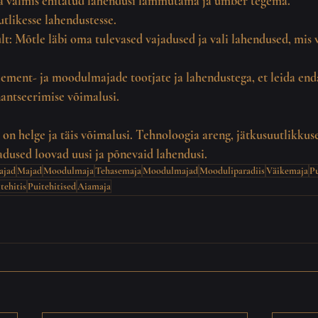
a valmis ehitatud lahendusi lammutama ja ümber tegema.
utlikesse lahendustesse.
lt:
 Mõtle läbi oma tulevased vajadused ja vali lahendused, mis
lement- ja moodulmajade tootjate ja lahendustega, et leida end
nantseerimise võimalusi.
k on helge ja täis võimalusi. Tehnoloogia areng, jätkusuutlikkus
dused loovad uusi ja põnevaid lahendusi.
ajad
Majad
Moodulmaja
Tehasemaja
Moodulmajad
Mooduliparadiis
Väikemaja
P
tehitis
Puitehitised
Aiamaja