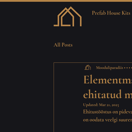
Prefab House Kits
All Posts
Mooduliparadiis • • • • 
Elementma
ehitatud m
Updated:
Mar 21, 2025
Ehitustööstus on pidev
on oodata veelgi suure