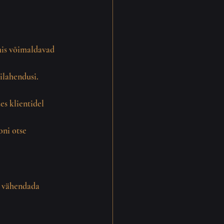
mis võimaldavad 
ilahendusi.
s klientidel 
ni otse 
t vähendada 