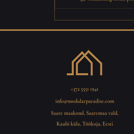
Investeering tulevikku:
Mooduliparadiis OÜ
tootmishoone renoveerimine
+372 5551 1941
info@modularparadise.com
Saare maakond, Saaremaa vald,
Kaubi küla, Töökoja, Eesti