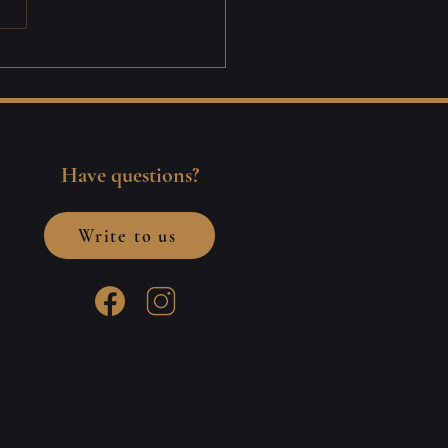
lik juhend
ntmajadest: algajast
rdiks
Have questions?
Write to us