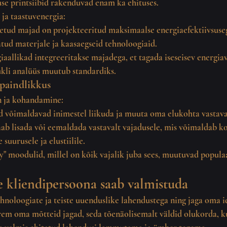
e printsiibid rakenduvad enam ka ehituses.
 ja taastuvenergia:
detud majad
 on projekteeritud maksimaalse energiaefektiivsuseg
atud materjale ja kaasaegseid tehnoloogiaid.
aallikad integreeritakse majadega, et tagada iseseisev energiav
kli analüüs muutub standardiks.
 paindlikkus
n ja kohandamine:
d
 võimaldavad inimestel liikuda ja muuta oma elukohta vastava
ab lisada või eemaldada vastavalt vajadusele, mis võimaldab 
 suurusele ja elustiilile.
y" moodulid, millel on kõik vajalik juba sees, muutuvad popula
e kliendipersoona saab valmistuda
noloogiate ja teiste uuenduslike lahendustega ning jaga oma id
rem oma mõtteid jagad, seda tõenäolisemalt väldid olukorda, ku