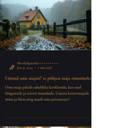
Mooduliparadiis • • • • • • • • • •
Jan 31, 2024
1 min read
Unistad oma majast? 10 põhjust maja omamiseks
Oma maja pakub rahulikku keskkonda, kus saad
lõõgastuda ja stressi maandada. Unusta kortermajade
müra ja lärm ning naudi oma privaatsust!