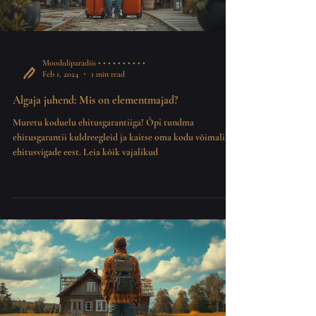
Mooduliparadiis • • • • • • • • • •
Feb 1, 2024
1 min read
Algaja juhend: Mis on elementmajad?
Muretu koduelu ehitusgarantiiga! Õpi tundma
ehitusgarantii kuldreegleid ja kaitse oma kodu võimalike
ehitusvigade eest. Leia kõik vajalikud